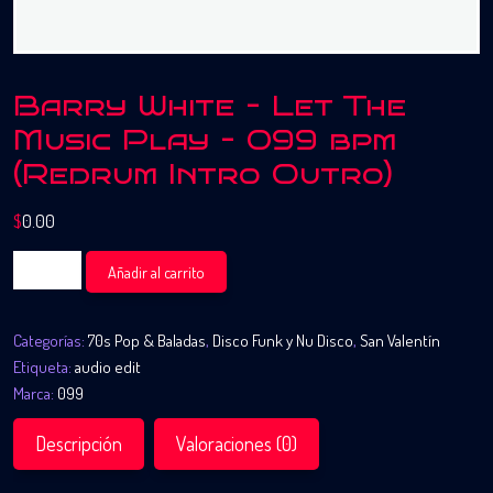
Barry White – Let The
Music Play – 099 bpm
(Redrum Intro Outro)
$
0.00
Barry
Añadir al carrito
White
-
Categorías:
70s Pop & Baladas
,
Disco Funk y Nu Disco
,
San Valentín
Let
Etiqueta:
audio edit
The
Marca:
099
Music
Play
Descripción
Valoraciones (0)
-
099