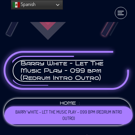
Spanish
Barry White – Let The
Music Play – 099 bpm
(Redrum Intro Outro)
:
HOME
BARRY WHITE – LET THE MUSIC PLAY – 099 BPM (REDRUM INTRO
OUTRO)