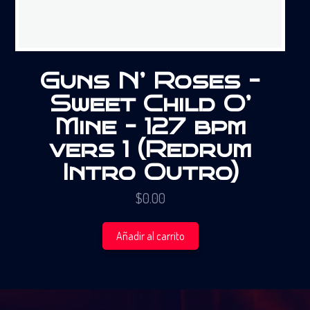
Guns N’ Roses –
Sweet Child O’
Mine – 127 bpm
vers 1 (Redrum
Intro Outro)
$
0.00
Añadir al carrito