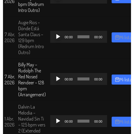
de
2026
bpm (Redrum
audio
Intro Outro)
Augie Rios –
Dónde Está
Reproductor
7 Abr,
Santa Claus –
Mi lista
00:00
00:00
de
2026
129 bpm
audio
(Redrum Intro
Outro)
Billy May –
Rudolph The
Reproductor
7 Abr,
Red Nosed
Mi lista
00:00
00:00
de
2026
Reindeer – 128
audio
bpm
(Arrangement)
Dalvin La
Melodía –
Reproductor
1 Abr,
Navidad Sin Ti
Mi lista
00:00
00:00
de
2026
– 125 bpm vers
audio
2 (Extended