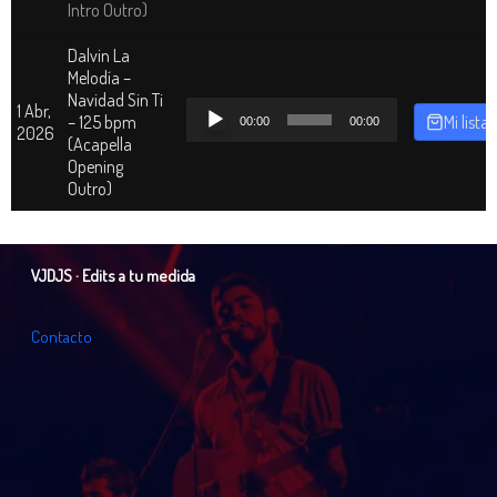
Intro Outro)
Dalvin La
Melodía –
Navidad Sin Ti
Reproductor
1 Abr,
– 125 bpm
Mi lista
00:00
00:00
de
2026
(Acapella
audio
Opening
Outro)
VJDJS · Edits a tu medida
C
o
n
t
a
c
t
o