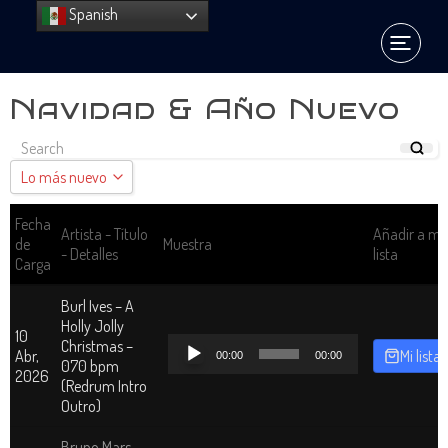
Spanish
Navidad & Año Nuevo
Lo más nuevo
Lo más nuevo
Fecha
Artista - Título
Añadir a mi
de
Muestra
- Detalles
lista
Ordenar A - Z
Carga
Ordenar Z - A
Burl Ives – A
Holly Jolly
10
Reproductor
Christmas –
Abr,
Mi lista
00:00
00:00
de
070 bpm
2026
audio
(Redrum Intro
Outro)
Bruno Mars –