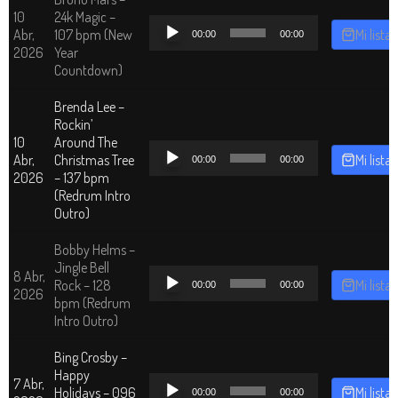
10
24k Magic –
Reproductor
Abr,
107 bpm (New
Mi lista
00:00
00:00
de
2026
Year
audio
Countdown)
Brenda Lee –
Rockin’
10
Around The
Reproductor
Abr,
Christmas Tree
Mi lista
00:00
00:00
de
2026
– 137 bpm
audio
(Redrum Intro
Outro)
Bobby Helms –
Jingle Bell
Reproductor
8 Abr,
Rock – 128
Mi lista
00:00
00:00
de
2026
bpm (Redrum
audio
Intro Outro)
Bing Crosby –
Happy
Reproductor
7 Abr,
Holidays – 096
Mi lista
00:00
00:00