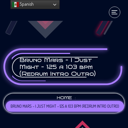
Spanish
Bruno Mars – I Just
Might – 125 a 103 bpm
(Redrum Intro Outro)
:
HOME
BRUNO MARS – I JUST MIGHT – 125 A 103 BPM (REDRUM INTRO OUTRO)