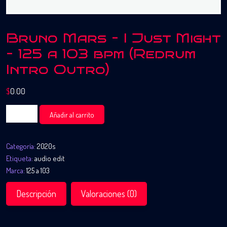
Bruno Mars – I Just Might
– 125 a 103 bpm (Redrum
Intro Outro)
$
0.00
Bruno
Añadir al carrito
Mars
-
Categoría:
2020s
I
Etiqueta:
audio edit
Just
Marca:
125 a 103
Might
-
Descripción
Valoraciones (0)
125
a
103