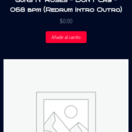
Guns N’ Roses – Don’t Cry –
068 bpm (Redrum Intro Outro)
$
0.00
Añadir al carrito