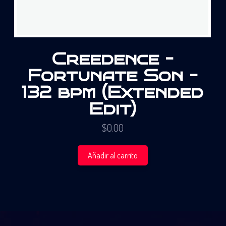
Creedence –
Fortunate Son –
132 bpm (Extended
Edit)
$
0.00
Añadir al carrito