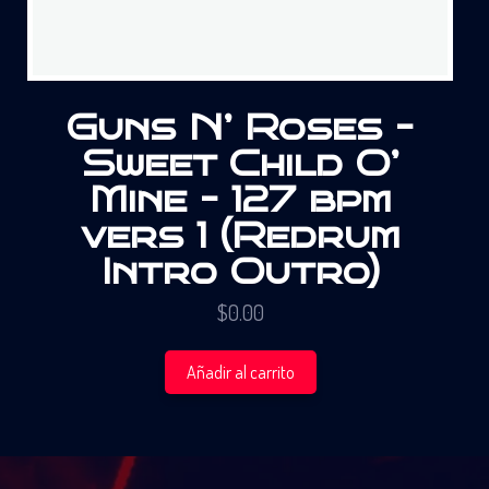
Guns N’ Roses –
Sweet Child O’
Mine – 127 bpm
vers 1 (Redrum
Intro Outro)
$
0.00
Añadir al carrito