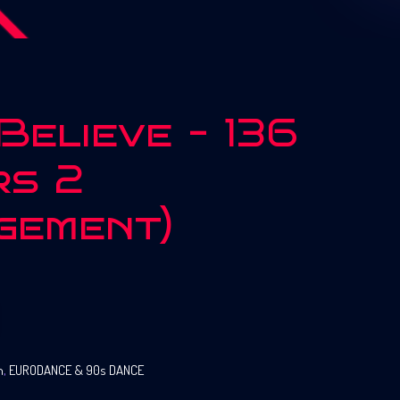
Believe – 136
rs 2
gement)
n
,
EURODANCE & 90s DANCE