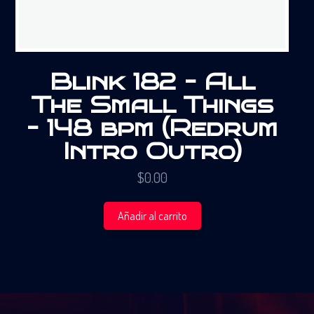
Blink 182 – All
The Small Things
– 148 bpm (Redrum
Intro Outro)
$
0.00
Añadir al carrito