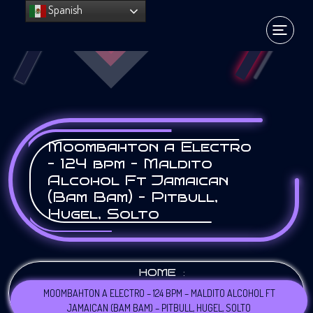
Spanish
Moombahton a Electro
– 124 bpm – Maldito
Alcohol Ft Jamaican
(Bam Bam) – Pitbull,
Hugel, Solto
:
HOME
MOOMBAHTON A ELECTRO – 124 BPM – MALDITO ALCOHOL FT
JAMAICAN (BAM BAM) – PITBULL, HUGEL, SOLTO