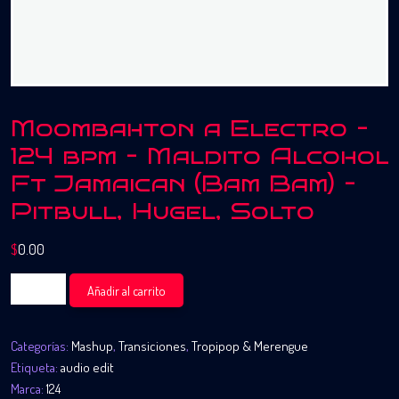
Moombahton a Electro –
124 bpm – Maldito Alcohol
Ft Jamaican (Bam Bam) –
Pitbull, Hugel, Solto
$
0.00
Moombahton
Añadir al carrito
a
Electro
Categorías:
Mashup
,
Transiciones
,
Tropipop & Merengue
-
Etiqueta:
audio edit
124
Marca:
124
bpm