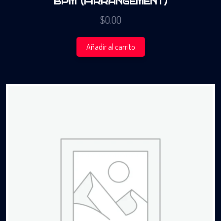
bpm (Arrangement)
$
0.00
Añadir al carrito