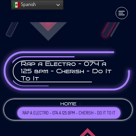
Spanish
Rap a Electro – 074 a
125 bpm – Cherish – Do It
To It
:
HOME
RAP A ELECTRO – 074 A 125 BPM – CHERISH – DO IT TO IT