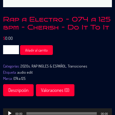
Rap a Electro – 074 a 125
bpm – Cherish – Do It To It
$
0.00
Rap
Añadir al carrito
a
Electro
Categorías:
2020s
,
RAP INGLES & ESPAÑOL
,
Transiciones
-
Etiqueta:
audio edit
074
Marca:
074 a 125
a
125
Descripción
Valoraciones (0)
bpm
-
Cherish
-
Reproductor
00:00
00:00