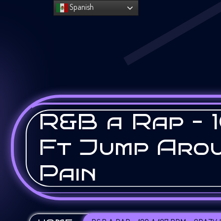
Spanish
R&B a Rap – 1
Ft Jump Arou
Pain