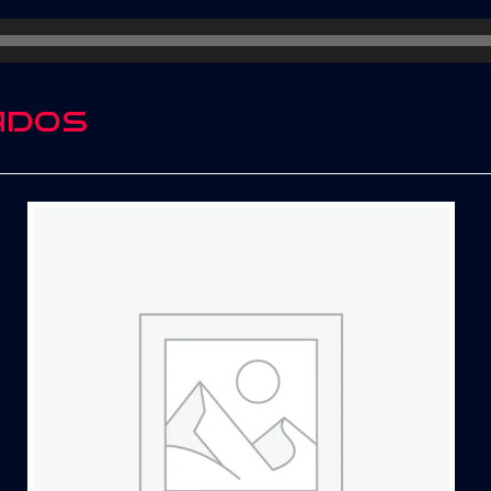
Ft
House
Of
Pain
ados
cantidad