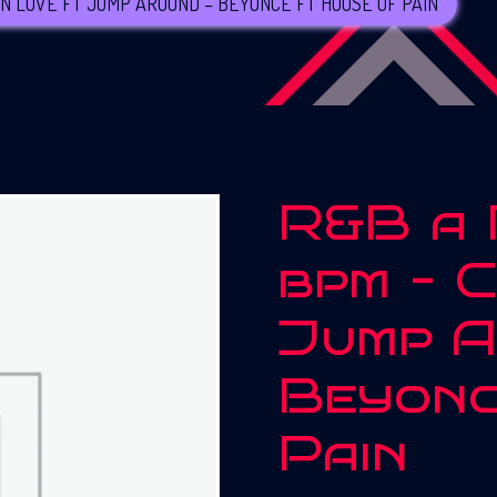
 IN LOVE FT JUMP AROUND – BEYONCE FT HOUSE OF PAIN
R&B a 
bpm – C
Jump A
Beyonc
Pain