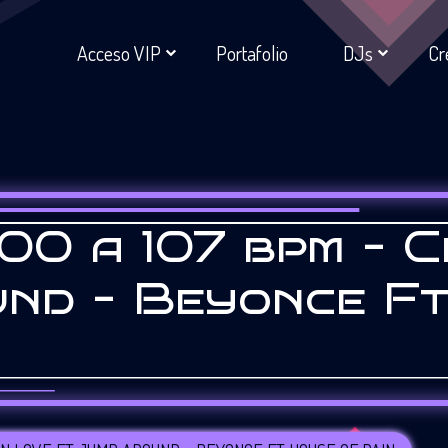
Acceso VIP
Portafolio
DJs
Cr
00 a 107 bpm – C
nd – Beyonce Ft