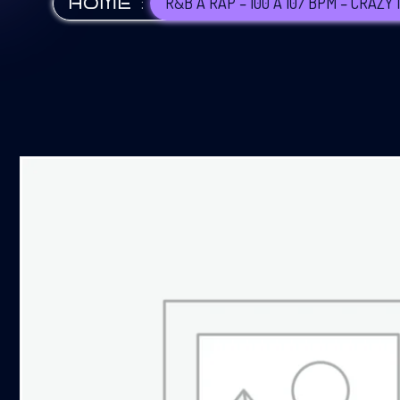
:
R&B A RAP – 100 A 107 BPM – CRAZY
HOME