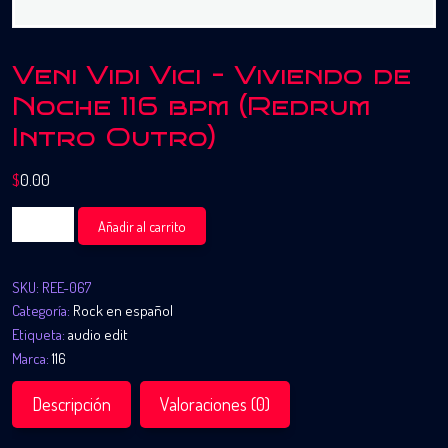
Veni Vidi Vici – Viviendo de
Noche 116 bpm (Redrum
Intro Outro)
$
0.00
Veni
Añadir al carrito
Vidi
Vici
SKU:
REE-067
-
Categoría:
Rock en español
Viviendo
Etiqueta:
audio edit
de
Marca:
116
Noche
116
Descripción
Valoraciones (0)
bpm
(Redrum