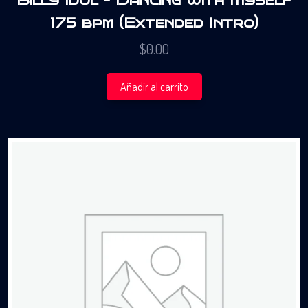
Billy Idol – Dancing With Myself
175 bpm (Extended Intro)
$
0.00
Añadir al carrito