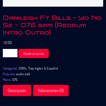
Danileigh Ft Bills – Yo No
Se – 076 bpm (Redrum
Intro Outro)
$
0.00
Danileigh
Añadir al carrito
Ft
Bills
Categorías:
2010s
,
Trap Ingles & Español
-
Etiqueta:
audio edit
Yo
Marca:
076
No
Se
Descripción
Valoraciones (0)
-
076
bpm