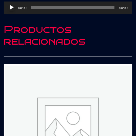
(Redrum
Reproductor
00:00
00:00
Intro
de
Outro)
audio
cantidad
Productos
relacionados